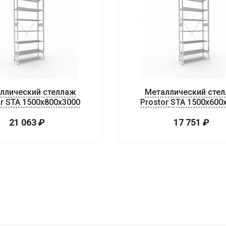
ллический стеллаж
Металлический сте
or STA 1500х800х3000
Prostor STA 1500х600
21 063
₽
17 751
₽