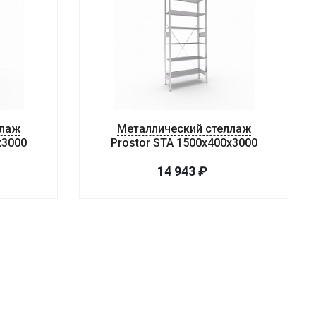
ллаж
Металлический стеллаж
х3000
Prostor STA 1500х400х3000
14 943
₽