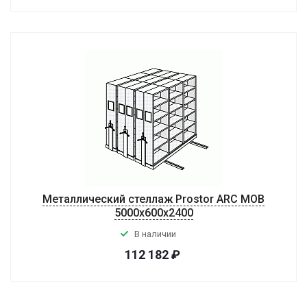
Металлический стеллаж Prostor ARC MOB
5000x600x2400
В наличии
112 182
₽