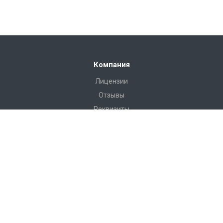
Компания
Лицензии
Отзывы
Реквизиты
Сервис
Доставка
Монтаж
Гарантия
Замер
Проект
Подготовка